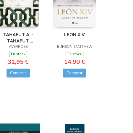
TAHAFUT AL-
LEON XIV
TAHAFUT.
EFUTACION DE LA
AVERROES
BUNSON, MATTHEW
REFUTACION
En stock
En stock
31,95 €
14,90 €
Comprar
Comprar