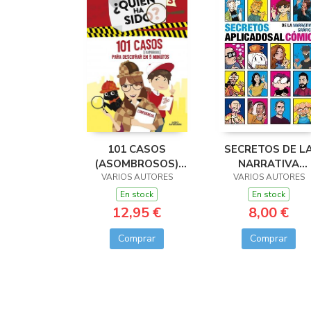
101 CASOS
SECRETOS DE L
(ASOMBROSOS)
NARRATIVA
PARA DESCIFRAR
VARIOS AUTORES
VARIOS AUTORES
GRAFICA
EN 5 MINUTOS
APLICADOS AL
En stock
En stock
(¿QUIÉN HA SIDO? 3)
COMI
12,95 €
8,00 €
Comprar
Comprar