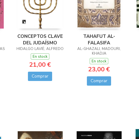
CONCEPTOS CLAVE
TAHAFUT AL-
DEL JUDAÍSMO
FALASIFA
ÍAS
HIDALGO LAVIÈ, ALFREDO
AL-GHAZALI, MADOURI,
R
KHADJA
En stock
En stock
21,00 €
23,00 €
Comprar
Comprar